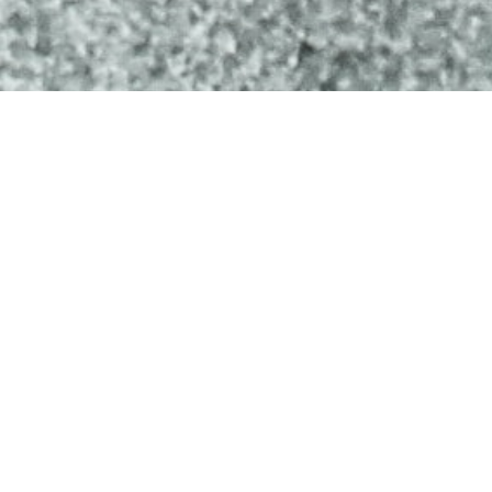
Localización
Alicante, España